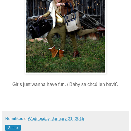
Girls just wanna have fun. / Baby sa chcú len baviť.
Romilikes
o
Wednesday, January 21, 2015
Share