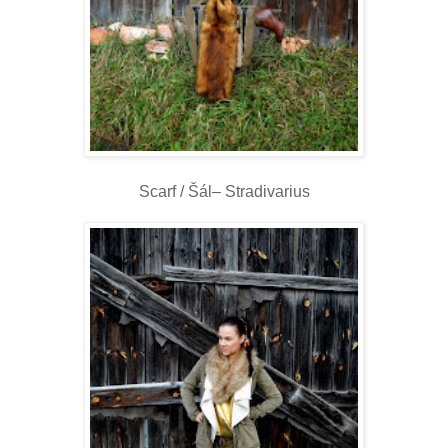
Scarf / Šál– Stradivarius