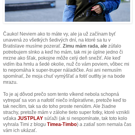
Čauko! Neviem ako to máte vy, ale ja už začínam byť
unavená zo všetkých šedivých dní, na ktoré sa tu v
Bratislave musíme pozerať.
Zimu mám rada, ale
zúfalo
potrebujem slnko a keď ho mám, tak mi je úplne jedno či
mrzne ako šľak, pokojne môže celý deň snežiť. Ale keď
vidím iba hmlu a šedé okolie, nuž čo vám poviem, vôbec mi
to nepomáha k super-truper náladičke. Asi ani nemusím
spomínať, že moja chuť vymýšľať a fotiť outfity je na bode
mrazu.
To je aj dôvod prečo som tento víkend nebola schopná
vytrepať sa von a nafotiť niečo inšpiratívne, pretože keď to
tak necítim, tak sa do toho proste nenútim. Ale žiadne
strachy, pretože mám v zálohe tieto super fotky, ktoré vznikli
vďaka
JUSTPLAY
súťaži (ak si nespomínate, tak toto kolo
vyhrala Timi z blogu
Timea-Timbo
) a zatiaľ som nemala čas
vám ich ukázať.