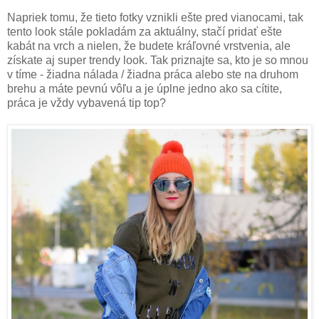
Napriek tomu, že tieto fotky vznikli ešte pred vianocami, tak
tento look stále pokladám za aktuálny, stačí pridať ešte
kabát na vrch a nielen, že budete kráľovné vrstvenia, ale
získate aj super trendy look. Tak priznajte sa, kto je so mnou
v tíme - žiadna nálada / žiadna práca alebo ste na druhom
brehu a máte pevnú vôľu a je úplne jedno ako sa cítite,
práca je vždy vybavená tip top?