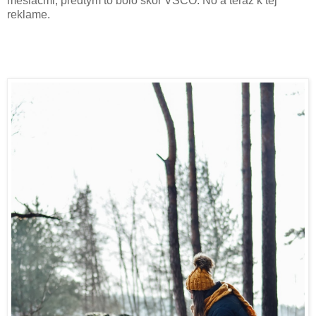
mesiacmi, predtým to bolo skôr VSCO. No a teraz k tej
reklame.