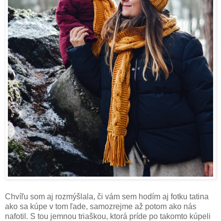
Chvíľu som aj rozmýšlala, či vám sem hodím aj fotku tatina
ako sa kúpe v tom ľade, samozrejme až potom ako nás
nafotil. S tou jemnou triaškou, ktorá príde po takomto kúpeli