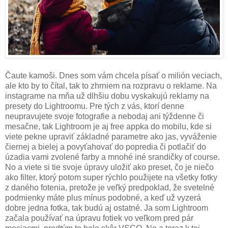
Čaute kamoši. Dnes som vám chcela písať o milión veciach,
ale kto by to čítal, tak to zhrniem na rozpravu o reklame. Na
instagrame na mňa už dlhšiu dobu vyskakujú reklamy na
presety do Lightroomu. Pre tých z vás, ktorí denne
neupravujete svoje fotografie a nebodaj ani týždenne či
mesačne, tak Lightroom je aj free appka do mobilu, kde si
viete pekne upraviť základné parametre ako jas, vyváženie
čiernej a bielej a povyťahovať do popredia či potlačiť do
úzadia vami zvolené farby a mnohé iné srandičky of course.
No a viete si tie svoje úpravy uložiť ako preset, čo je niečo
ako filter, ktorý potom super rýchlo použijete na všetky fotky
z daného fotenia, pretože je veľký predpoklad, že svetelné
podmienky máte plus mínus podobné, a keď už vyzerá
dobre jedna fotka, tak budú aj ostatné. Ja som Lightroom
začala používať na úpravu fotiek vo veľkom pred pár