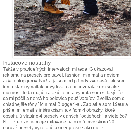
Instáčové nástrahy
Takže v pravideľných intervaloch mi teda IG ukazoval
reklamu na presety pre travel, fashion, minimal a neviem
akých bloggerov. Nuž a ja som od prírody zvedavá, tak som
ten reklamný nátlak nevydržala a popozerala som si aké
možnosti teda majú, za akú cenu a vybrala som si taký, čo
sa mi páčil a nemá ho polovica používateľov. Zvolila som si
chladnejšie tóny "Minimal Blogger"-a . Zaplatila som 19eur a
prišiel mi email s inštrukciami a v ňom 4 obrázky, ktoré
obsahujú vlastne 4 presety v daných "odtieňoch" a viete čo?
Nič. Pretože tie moje milované na oko ľúbivé skoro 20
eurové presety vyzerajú takmer presne ako moje