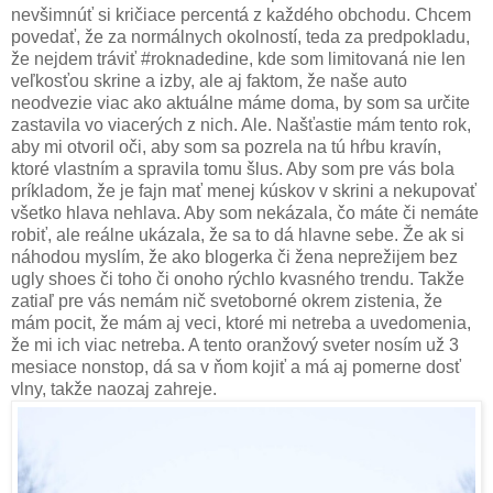
nevšimnúť si kričiace percentá z každého obchodu. Chcem
povedať, že za normálnych okolností, teda za predpokladu,
že nejdem tráviť #roknadedine, kde som limitovaná nie len
veľkosťou skrine a izby, ale aj faktom, že naše auto
neodvezie viac ako aktuálne máme doma, by som sa určite
zastavila vo viacerých z nich. Ale. Našťastie mám tento rok,
aby mi otvoril oči, aby som sa pozrela na tú hŕbu kravín,
ktoré vlastním a spravila tomu šlus. Aby som pre vás bola
príkladom, že je fajn mať menej kúskov v skrini a nekupovať
všetko hlava nehlava. Aby som nekázala, čo máte či nemáte
robiť, ale reálne ukázala, že sa to dá hlavne sebe. Že ak si
náhodou myslím, že ako blogerka či žena neprežijem bez
ugly shoes či toho či onoho rýchlo kvasného trendu. Takže
zatiaľ pre vás nemám nič svetoborné okrem zistenia, že
mám pocit, že mám aj veci, ktoré mi netreba a uvedomenia,
že mi ich viac netreba. A tento oranžový sveter nosím už 3
mesiace nonstop, dá sa v ňom kojiť a má aj pomerne dosť
vlny, takže naozaj zahreje.