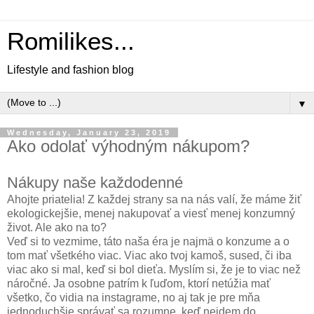
Romilikes...
Lifestyle and fashion blog
▼
Wednesday, January 23, 2019
Ako odolať výhodným nákupom?
Nákupy naše každodenné
Ahojte priatelia! Z každej strany sa na nás valí, že máme žiť
ekologickejšie, menej nakupovať a viesť menej konzumný
život. Ale ako na to?
Veď si to vezmime, táto naša éra je najmä o konzume a o
tom mať všetkého viac. Viac ako tvoj kamoš, sused, či iba
viac ako si mal, keď si bol dieťa. Myslím si, že je to viac než
náročné. Ja osobne patrím k ľuďom, ktorí netúžia mať
všetko, čo vidia na instagrame, no aj tak je pre mňa
jednoduchšie správať sa rozumne, keď nejdem do