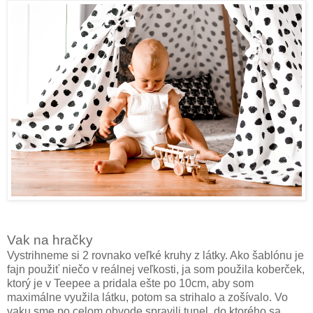
Vak na hračky
Vystrihneme si 2 rovnako veľké kruhy z látky. Ako šablónu je
fajn použiť niečo v reálnej veľkosti, ja som použila koberček,
ktorý je v Teepee a pridala ešte po 10cm, aby som
maximálne využila látku, potom sa strihalo a zošívalo. Vo
vaku sme po celom obvode spravili tunel, do ktorého sa