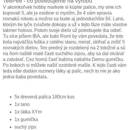
TeePee - čo potrebujeme na výrobu
V akomkoľvek hobby markete si kúpite palice, my sme ich
kupovali 5, ale ja osobne si myslím, že 4 vám spravia
rovnakú robotu a možno sa bude aj jednoduchšie šiť. Lano,
ktorým tie tyče zviažete dokopy a už v tejto fáze máte vlastne
takmer hotovo. Potom svoje dielo už potrebujete iba odieť.
Tu síce píšem IBA, ale babi Romi by vám povedala, že toto
bola najväčšia fuška z celého stanu, merať, strihať a zošiť 5
rovnakých dielov. Ten predný je rozdelený na 2 totožné a sú
na ňom našité malé časti suchého zipsu, aby sa dal otvárať
a zatvárať. Cez hornú časť babina natiahla čiernu gumičku.
Po bokoch si môžete našiť ozdobné mašle. K tejto časti vám
teda ešte dodám rozmery látky aj palíc, nech to nie je ako
jedna baba povedala.
5x drevená palica 180cm kus
1x lano
1x látka XYm
1x gumička
suchý zips