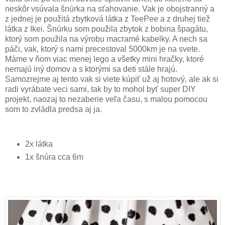
neskôr vsúvala šnúrka na sťahovanie. Vak je obojstranný a
z jednej je použitá zbytková látka z TeePee a z druhej tiež
látka z Ikei. Šnúrku som použila zbytok z bobina špagátu,
ktorý som použila na výrobu macramé kabelky. A nech sa
páči, vak, ktorý s nami precestoval 5000km je na svete.
Máme v ňom viac menej lego a všetky mini hračky, ktoré
nemajú iný domov a s ktorými sa deti stále hrajú.
Samozrejme aj tento vak si viete kúpiť už aj hotový, ale ak si
radi vyrábate veci sami, tak by to mohol byť super DIY
projekt, naozaj to nezaberie veľa času, s malou pomocou
som to zvládla predsa aj ja.
2x látka
1x šnúra cca 6m