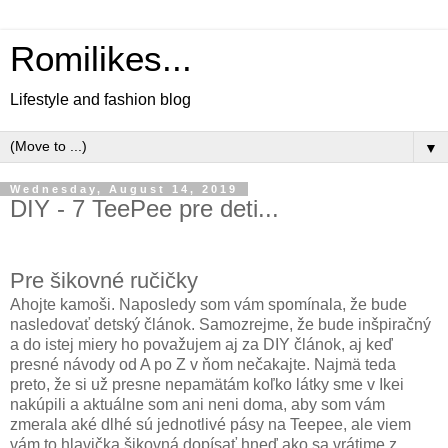
Romilikes...
Lifestyle and fashion blog
▼
Wednesday, August 14, 2019
DIY - 7 TeePee pre deti...
Pre šikovné ručičky
Ahojte kamoši. Naposledy som vám spomínala, že bude
nasledovať detský článok. Samozrejme, že bude inšpiračný
a do istej miery ho považujem aj za DIY článok, aj keď
presné návody od A po Z v ňom nečakajte. Najmä teda
preto, že si už presne nepamätám koľko látky sme v Ikei
nakúpili a aktuálne som ani neni doma, aby som vám
zmerala aké dlhé sú jednotlivé pásy na Teepee, ale viem
vám to hlavička šikovná dopísať hneď ako sa vrátime z