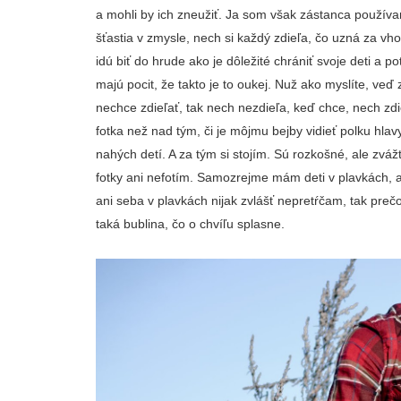
a mohli by ich zneužiť. Ja som však zástanca používan
šťastia v zmysle, nech si každý zdieľa, čo uzná za 
idú biť do hrude ako je dôležité chrániť svoje deti a 
majú pocit, že takto je to oukej. Nuž ako myslíte, veď 
nechce zdieľať, tak nech nezdieľa, keď chce, nech z
fotka než nad tým, či je môjmu bejby vidieť polku hlav
nahých detí. A za tým si stojím. Sú rozkošné, ale zváž
fotky ani nefotím. Samozrejme mám deti v plavkách, al
ani seba v plavkách nijak zvlášť nepretŕčam, tak preč
taká bublina, čo o chvíľu splasne.