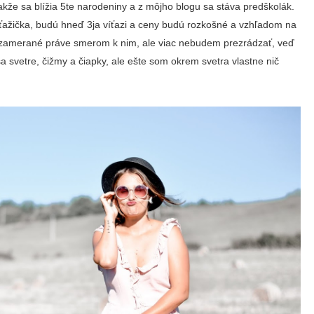
takže sa blížia 5te narodeniny a z môjho blogu sa stáva predškolák.
ťažička, budú hneď 3ja víťazi a ceny budú rozkošné a vzhľadom na
dú zamerané práve smerom k nim, ale viac nebudem prezrádzať, veď
a svetre, čižmy a čiapky, ale ešte som okrem svetra vlastne nič