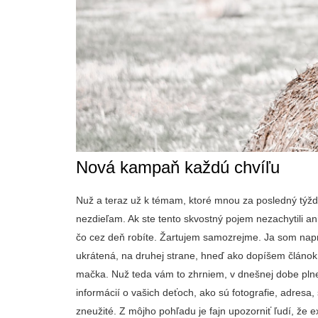
Nová kampaň každú chvíľu
Nuž a teraz už k témam, ktoré mnou za posledný týžd
nezdieľam. Ak ste tento skvostný pojem nezachytili ani
čo cez deň robíte. Žartujem samozrejme. Ja som nap
ukrátená, na druhej strane, hneď ako dopíšem článok, 
mačka. Nuž teda vám to zhrniem, v dnešnej dobe plnej
informácií o vašich deťoch, ako sú fotografie, adresa
zneužité. Z môjho pohľadu je fajn upozorniť ľudí, že ex