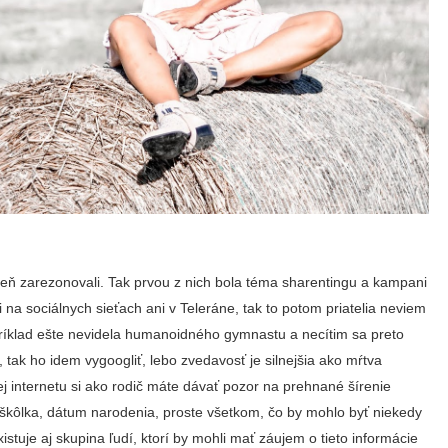
eň zarezonovali. Tak prvou z nich bola téma sharentingu a kampani
 na sociálnych sieťach ani v Teleráne, tak to potom priatelia neviem
ríklad ešte nevidela humanoidného gymnastu a necítim sa preto
tak ho idem vygoogliť, lebo zvedavosť je silnejšia ako mŕtva
 internetu si ako rodič máte dávať pozor na prehnané šírenie
, škôlka, dátum narodenia, proste všetkom, čo by mohlo byť niekedy
istuje aj skupina ľudí, ktorí by mohli mať záujem o tieto informácie