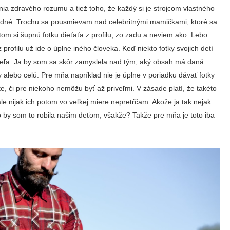
ia zdravého rozumu a tiež toho, že každý si je strojcom vlastného
vhodné. Trochu sa pousmievam nad celebritnými mamičkami, ktoré sa
potom si šupnú fotku dieťaťa z profilu, zo zadu a neviem ako. Lebo
z profilu už ide o úplne iného človeka. Keď niekto fotky svojich detí
dieľa. Ja by som sa skôr zamyslela nad tým, aký obsah má daná
y alebo celú. Pre mňa napríklad nie je úplne v poriadku dávať fotky
te, či pre niekoho nemôžu byť až priveľmi. V zásade platí, že takéto
e nijak ich potom vo veľkej miere nepretŕčam. Akože ja tak nejak
o by som to robila našim deťom, všakže? Takže pre mňa je toto iba