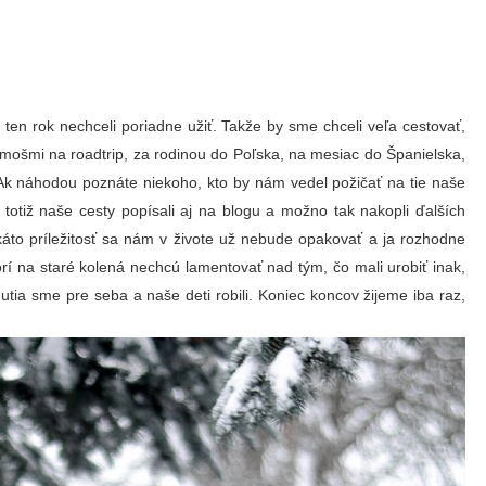
en rok nechceli poriadne užiť. Takže by sme chceli veľa cestovať,
mošmi na roadtrip, za rodinou do Poľska, na mesiac do Španielska,
. Ak náhodou poznáte niekoho, kto by nám vedel požičať na tie naše
totiž naše cesty popísali aj na blogu a možno tak nakopli ďalších
káto príležitosť sa nám v živote už nebude opakovať a ja rozhodne
í na staré kolená nechcú lamentovať nad tým, čo mali urobiť inak,
ia sme pre seba a naše deti robili. Koniec koncov žijeme iba raz,