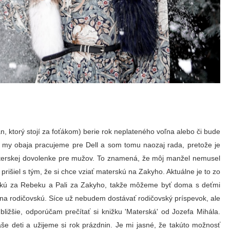
pán, ktorý stojí za foťákom) berie rok neplateného voľna alebo či bude
, my obaja pracujeme pre Dell a som tomu naozaj rada, pretože je
aterskej dovolenke pre mužov. To znamená, že môj manžel nemusel
rišiel s tým, že si chce vziať materskú na Zakyho. Aktuálne je to zo
skú za Rebeku a Pali za Zakyho, takže môžeme byť doma s deťmi
 na rodičovskú. Síce už nebudem dostávať rodičovský príspevok, ale
bližšie, odporúčam prečítať si knižku 'Materská' od Jozefa Mihála.
deti a užijeme si rok prázdnin. Je mi jasné, že takúto možnosť