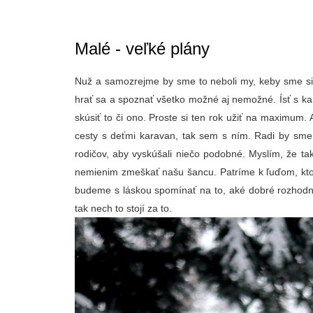
Malé - veľké plány
Nuž a samozrejme by sme to neboli my, keby sme si t
hrať sa a spoznať všetko možné aj nemožné. Ísť s ka
skúsiť to či ono. Proste si ten rok užiť na maximum
cesty s deťmi karavan, tak sem s ním. Radi by sme 
rodičov, aby vyskúšali niečo podobné. Myslím, že ta
nemienim zmeškať našu šancu. Patríme k ľuďom, ktor
budeme s láskou spomínať na to, aké dobré rozhodnut
tak nech to stojí za to.