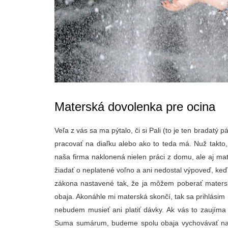
Materská dovolenka pre ocina
Veľa z vás sa ma pýtalo, či si Pali (to je ten bradatý 
pracovať na diaľku alebo ako to teda má. Nuž takto
naša firma naklonená nielen práci z domu, ale aj m
žiadať o neplatené voľno a ani nedostal výpoveď, keď p
zákona nastavené tak, že ja môžem poberať mater
obaja. Akonáhle mi materská skončí, tak sa prihlásim
nebudem musieť ani platiť dávky. Ak vás to zaujíma 
Suma sumárum, budeme spolu obaja vychovávať naše 